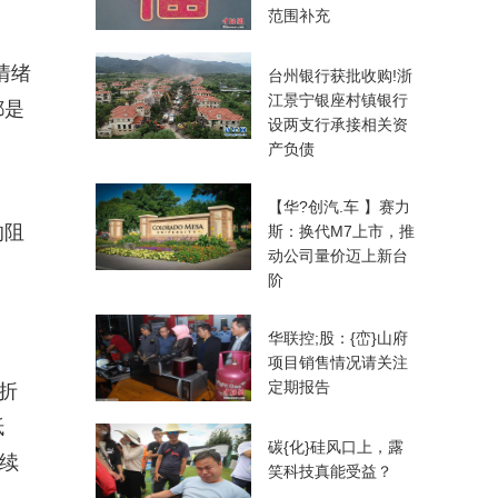
范围补充
情绪
台州银行获批收购!浙
江景宁银座村镇银行
都是
设两支行承接相关资
产负债
【华?创汽.车 】赛力
的阻
斯：换代M7上市，推
动公司量价迈上新台
阶
华联控;股：{峦}山府
项目销售情况请关注
定期报告
折
抵
碳{化}硅风口上，露
续
笑科技真能受益？