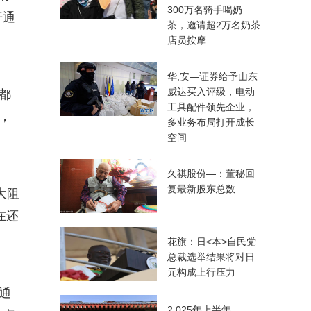
300万名骑手喝奶
开通
茶，邀请超2万名奶茶
。
店员按摩
华,安—证券给予山东
威达买入评级，电动
都
工具配件领先企业，
，
多业务布局打开成长
空间
久祺股份—：董秘回
复最新股东总数
大阻
在还
花旗：日<本>自民党
总裁选举结果将对日
元构成上行压力
通
2.025年上半年