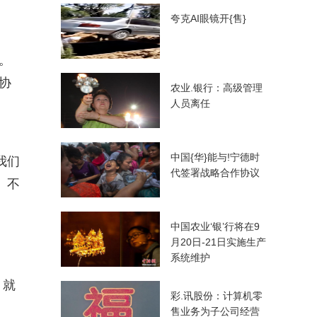
夸克AI眼镜开{售}
。
协
农业.银行：高级管理
人员离任
中国{华}能与!宁德时
我们
代签署战略合作协议
。不
中国农业‘银’行将在9
月20日-21日实施生产
系统维护
，就
彩.讯股份：计算机零
售业务为子公司经营