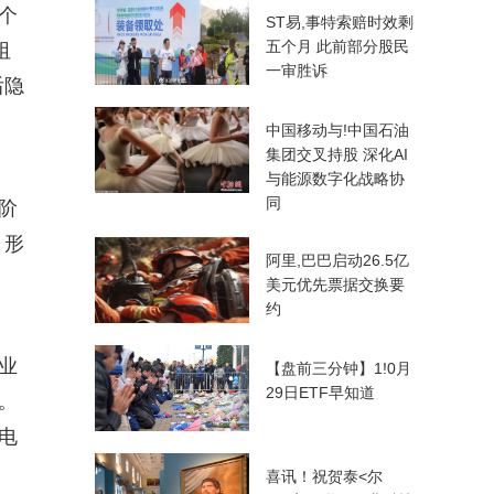
个
ST易,事特索赔时效剩
五个月 此前部分股民
阻
一审胜诉
后隐
中国移动与!中国石油
集团交叉持股 深化AI
与能源数字化战略协
同
阶
，形
阿里,巴巴启动26.5亿
美元优先票据交换要
约
业
【盘前三分钟】1!0月
29日ETF早知道
。
电
喜讯！祝贺泰<尔