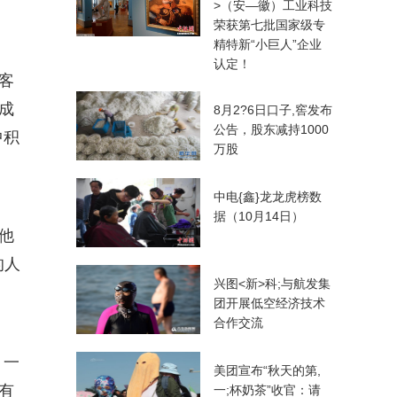
>（安—徽）工业科技
荣获第七批国家级专
精特新“小巨人”企业
认定！
客
成
8月2?6日口子,窖发布
公告，股东减持1000
中积
万股
中电{鑫}龙龙虎榜数
据（10月14日）
他
的人
兴图<新>科;与航发集
团开展低空经济技术
合作交流
，一
美团宣布“秋天的第,
有
一;杯奶茶”收官：请