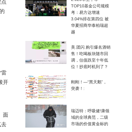
被点
TOP10基金公司规模
的
考：易方达增速
3.04%排在第四位 被
华夏招商华泰柏瑞超
越
美.团闪.购引爆名酒销
售！吃喝板块随市回
调，估值跌至十年低
位！抄底时机到了？
“雷
拨开
刚刚！—“黑天鹅”，
突袭！:
瑞迈特：呼吸健!康领
。面
域的全球典范，二级
气去
市场的价值黄金标的