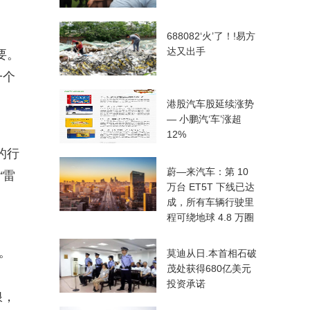
688082‘火’了！!易方
达又出手
要。
一个
港股汽车股延续涨势
— 小鹏汽‘车’涨超
12%
的行
蔚—来汽车：第 10
“雷
万台 ET5T 下线已达
成，所有车辆行驶里
程可绕地球 4.8 万圈
。
莫迪从日.本首相石破
茂处获得680亿美元
投资承诺
浪，