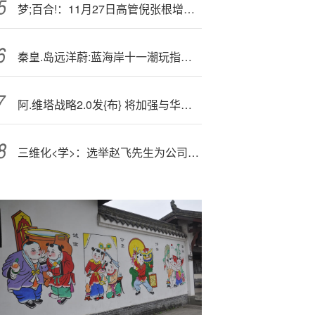
梦;百合!：11月27日高管倪张根增持股份合计52.58万股
秦皇.岛远洋蔚:蓝海岸十一潮玩指南|在帆船、匹克球与亲子活动中嗨翻黄金周！
阿.维塔战略2.0发{布} 将加强与华为、宁德时代战略合作
三维化<学>：选举赵飞先生为公司第六届董事会职工代表董事