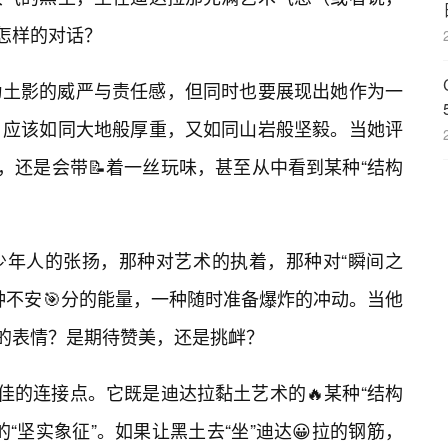
生怎样的对话？
为土影的威严与责任感，但同时也要展现出她作为一
，应该如同大地般厚重，又如同山岩般坚毅。当她评
，还是会带📝着一丝玩味，甚至从中看到某种“结构
少年人的张扬，那种对艺术的执着，那种对“瞬间之
种不安🎯分的能量，一种随时准备爆炸的冲动。当他
样的表情？是期待赞美，还是挑衅？
佳的连接点。它既是迪达拉黏土艺术的🔥某种“结构
“坚实象征”。如果让黑土去“坐”迪达😀拉的钢筋，