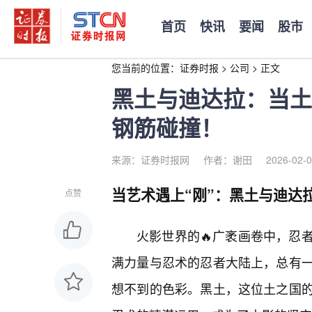
首页
快讯
要闻
股市
您当前的位置：
证券时报
>
公司
>
正文
黑土与迪达拉：当土
钢筋碰撞！
来源：证券时报网
作者：谢田
2026-02-0
当艺术遇上“刚”：黑土与迪达
点赞
火影世界的🔥广袤画卷中，忍
满力量与忍术的忍者大陆上，总有
想不到的色彩。黑土，这位土之国