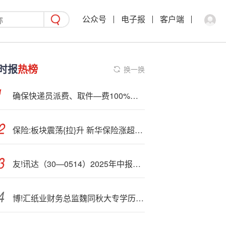
公众号
电子报
客户端
时报
热榜
换一换
确保快递员派费、取件—费100%直链——中通快递举行全网劳动规则协商恳谈会
保险:板块震荡{拉}升 新华保险涨超3%创历史新高
友!讯达（30—0514）2025年中报简析：净利润同比下降38.25%，公司应收账款体量较大
博!汇纸业财务总监魏同秋大专学历年薪150万，公司归母净利润降3%股价跌16%，CFO却逆势涨薪32万若争议