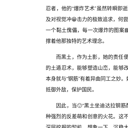
忍者，他的“爆炸艺术”虽然转瞬即
及对视觉冲😁击力的极致追求，何尝
一个黏土傀儡，每一次爆炸的图案
撑着他那独特的艺术理念。
而黑土，作为土影，她的责任
的土遁忍术，能够塑造山峦，能够改
本身就与“钢筋”有着异曲同工之妙。
抵御外敌，保护国民。
因此，当🙂“黑土坐迪达拉钢
种强烈的反差萌和创意的火花。这
深层挖掘的契机。想象一下，沉稳