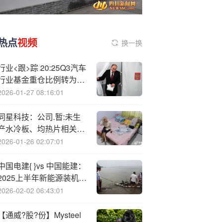
热点
视频
换一换
行业<跟>踪 20:25Q3汽车
行业基金重仓比例转为低
配
2026-01-27 08:16:01
同星科技：公司.暂:未生
产水冷板、均热片相关产
品
2026-01-26 02:07:01
中国电建{ }vs 中国能建：
2025上半年新能源装机、
营收对比
2026-02-02 06:43:01
【通威?股?份】Mysteel