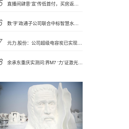
直播间肆意‘宣’传低首付，买房返大额购物卡，金光华频现违规操作背后
数‘字’政通子公司联合中标智慧水务项目 合同金额1.09亿元
元力.股份：公司超级电容炭已实现批量生产和销售
余承东重庆实测问:界M7 ‘力’证激光雷达价值