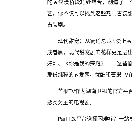
的🔥浪漫桥段巧妙结合，创造了
艺，你不仅可以找到这些热门古装甜
古装剧。
现代甜宠：从霸道总裁⭐爱上
成眷属，现代甜宠剧的花样更是层
好》、《你是我的荣耀》……这些
那份纯粹的🔥爱恋。优酷和芒果T
芒果TV作为湖南卫视的官方平
感类为主的电视剧。
Part1.3:平台选择困难症？