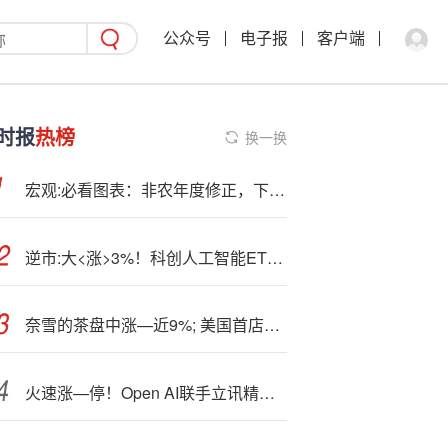
公众号
电子报
客户端
时报
热榜
换一换
宏观:必看图表：非农年度修正，下修幅度或小于共识预期？（2025/9/9）
逆市:大<涨>3%！科创人工智能ETF领跑全市场！589520量价突破上市新高！寒武纪股价一度超越茅台
奈雪的茶盘中涨—近9%; 美国首店开业三日营业额近8.7万美元
火速涨—停！Open AI联手立讯精密！消费电子爆发，电子ETF（515260）飙涨超3%！超2.4亿元资金提前加码！