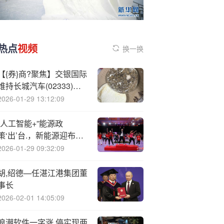
热点
视频
换一换
【{券}商?聚焦】交银国际
维持长城汽车(02333)买
入评级 指坦克和WEY新
2026-01-29 13:12:09
车周期强劲
“人工智能+”能源政
策‘出’台.，新能源迎布局
机遇
2026-01-29 09:32:09
胡,绍德—任湛江港集团董
事长
2026-02-01 14:05:09
浪潮软件一字涨.停实现两