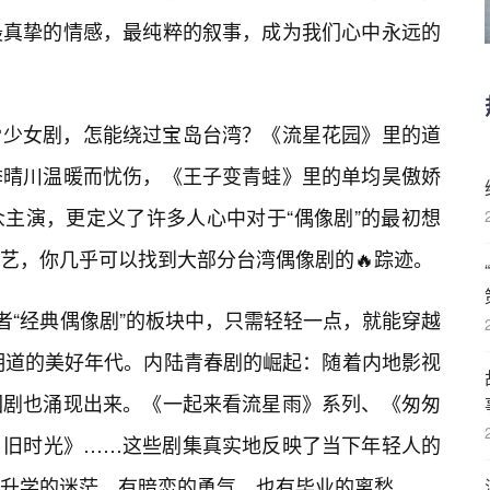
最真挚的情感，最纯粹的叙事，成为我们心中永远的
少女剧，怎能绕过宝岛台湾？《流星花园》里的道
季晴川温暖而忧伤，《王子变青蛙》里的单均昊傲娇
主演，更定义了许多人心中对于“偶像剧”的最初想
艺，你几乎可以找到大部分台湾偶像剧的🔥踪迹。
者“经典偶像剧”的板块中，只需轻轻一点，就能穿越
明道的美好年代。内陆青春剧的崛起：随着内地影视
园剧也涌现出来。《一起来看流星雨》系列、《匆匆
，旧时光》……这些剧集真实地反映了当下年轻人的
升学的迷茫，有暗恋的勇气，也有毕业的离愁。